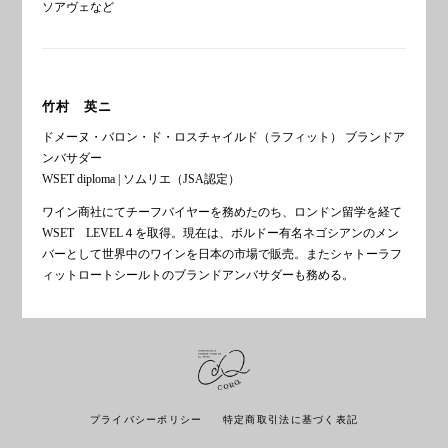
ソアヴェなど
竹村 英ニ
ドメーヌ・バロン・ド・ロスチャイルド（ラフィット） ブランドア
ンバサダー
WSET diploma | ソムリエ（JSA認定）
ワイン商社にてチーフバイヤーを務めたのち、ロンドン留学を経て
WSET LEVEL４を取得。現在は、ボルドー有名ネゴシアンのメン
バーとして世界中のワインを日本の市場で販売。またシャトーラフ
ィットロートシールトのブランドアンバサダーも務める。
プライバシーポリシー
特定商取引法に基づく表記