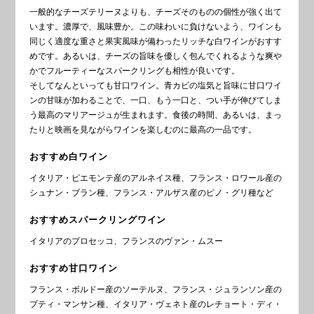
一般的なチーズテリーヌよりも、チーズそのものの個性が強く出て
います。濃厚で、風味豊か。この味わいに負けないよう、ワインも
同じく適度な重さと果実風味が備わったリッチな白ワインがおすす
めです。あるいは、チーズの旨味を優しく包んでくれるような爽や
かでフルーティーなスパークリングも相性が良いです。
そしてなんといっても甘口ワイン。青カビの塩気と旨味に甘口ワイ
ンの甘味が加わることで、一口、もう一口と、つい手が伸びてしま
う最高のマリアージュが生まれます。食後の時間、あるいは、まっ
たりと映画を見ながらワインを楽しむのに最高の一品です。
おすすめ白ワイン
イタリア・ピエモンテ産のアルネイス種、フランス・ロワール産の
シュナン・ブラン種、フランス・アルザス産のピノ・グリ種など
おすすめスパークリングワイン
イタリアのプロセッコ、フランスのヴァン・ムスー
おすすめ甘口ワイン
フランス・ボルドー産のソーテルヌ、フランス・ジュランソン産の
プティ・マンサン種、イタリア・ヴェネト産のレチョート・ディ・